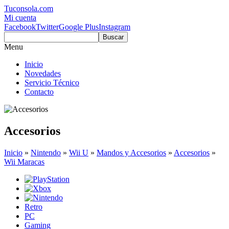
Tuconsola.com
Mi cuenta
Facebook
Twitter
Google Plus
Instagram
Buscar
Menu
Inicio
Novedades
Servicio Técnico
Contacto
Accesorios
Inicio
»
Nintendo
»
Wii U
»
Mandos y Accesorios
»
Accesorios
»
Wii Maracas
Retro
PC
Gaming