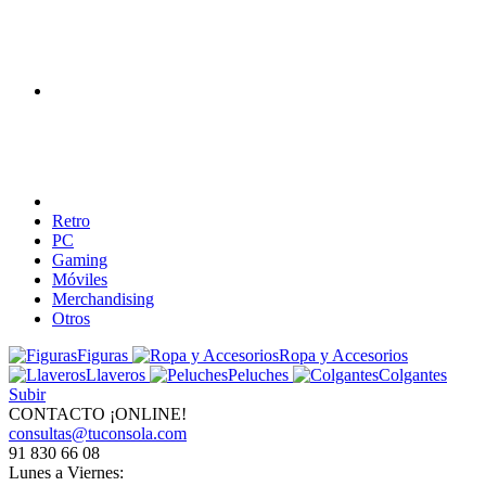
Retro
PC
Gaming
Móviles
Merchandising
Otros
Figuras
Ropa y Accesorios
Llaveros
Peluches
Colgantes
Subir
CONTACTO ¡ONLINE!
consultas@tuconsola.com
91 830 66 08
Lunes a Viernes: