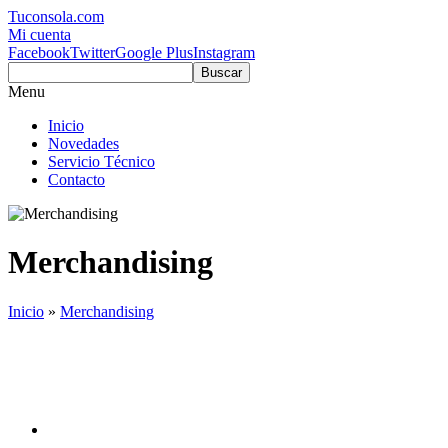
Tuconsola.com
Mi cuenta
Facebook
Twitter
Google Plus
Instagram
Buscar
Menu
Inicio
Novedades
Servicio Técnico
Contacto
Merchandising
Inicio
»
Merchandising