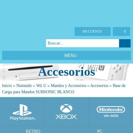
MI CUENTA
0
MENU
Accesorios
Inicio
»
Nintendo
»
Wii U
»
Mandos y Accesorios
»
Accesorios
»
Base de
Carga para Mandos SUBSONIC BLANCO
RETRO
PC