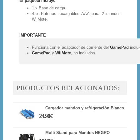
El paquete incluye:
1 x Base de carga.
4 x Baterías recargables AAA para 2 mandos
WiiMote.
IMPORTANTE
Funciona con el adaptador de corriente del
GamePad
inclu
GamePad
y
WiiMote
, no incluidos.
PRODUCTOS RELACIONADOS:
Cargador mandos y refrigeración Blanco
24.90€
Multi Stand para Mandos NEGRO