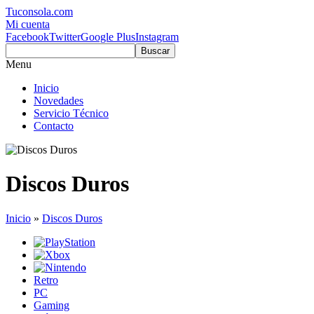
Tuconsola.com
Mi cuenta
Facebook
Twitter
Google Plus
Instagram
Buscar
Menu
Inicio
Novedades
Servicio Técnico
Contacto
Discos Duros
Inicio
»
Discos Duros
Retro
PC
Gaming