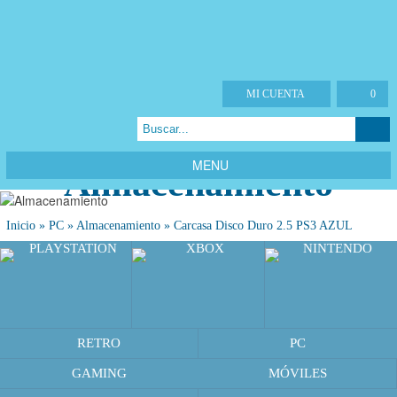
MI CUENTA
0
MENU
Almacenamiento
Inicio
»
PC
»
Almacenamiento
»
Carcasa Disco Duro 2.5 PS3 AZUL
RETRO
PC
GAMING
MÓVILES