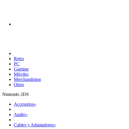
Retro
PC
Gaming
Móviles
Merchandising
Otros
Nintendo 2DS
Accesorios
»
Audio
»
Cables y Adaptadores
»