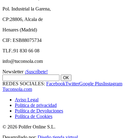
Pol. Industrial la Garena,
CP:28806, Alcala de
Henares (Madrid)
CIF: ESB88075734
TLF.:91 830 66 08
info@tuconsola.com
Newsletter
¡Suscríbete!
OK
REDES SOCIALES:
Facebook
Twitter
Google Plus
Instagram
Tuconsola.com
Aviso Legal
Politica de privacidad
Política de Devoluciones
Política de Cookies
© 2026 Polifer Online S.L.
Desarrollado por:
Diseño tienda virtual