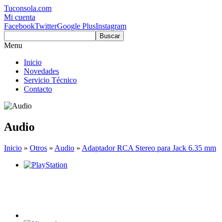
Tuconsola.com
Mi cuenta
Facebook
Twitter
Google Plus
Instagram
Buscar
Menu
Inicio
Novedades
Servicio Técnico
Contacto
Audio
Inicio
»
Otros
»
Audio
»
Adaptador RCA Stereo para Jack 6.35 mm