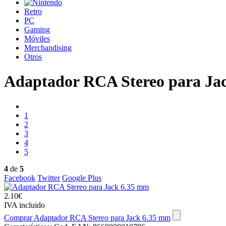
Retro
PC
Gaming
Móviles
Merchandising
Otros
Adaptador RCA Stereo para Ja
1
2
3
4
5
4
de
5
Facebook
Twitter
Google Plus
2.10€
IVA incluido
Comprar Adaptador RCA Stereo para Jack 6.35 mm