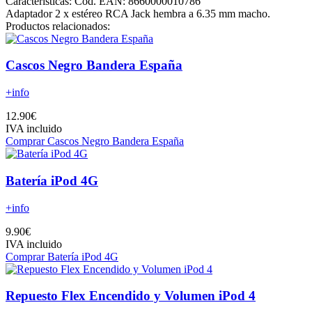
Características:
Cod. EAN: 8660000010786
Adaptador
2
x
estéreo
RCA
Jack hembra
a 6.35
mm macho
.
Productos relacionados:
Cascos Negro Bandera España
+info
12.90€
IVA incluido
Comprar Cascos Negro Bandera España
Batería iPod 4G
+info
9.90€
IVA incluido
Comprar Batería iPod 4G
Repuesto Flex Encendido y Volumen iPod 4