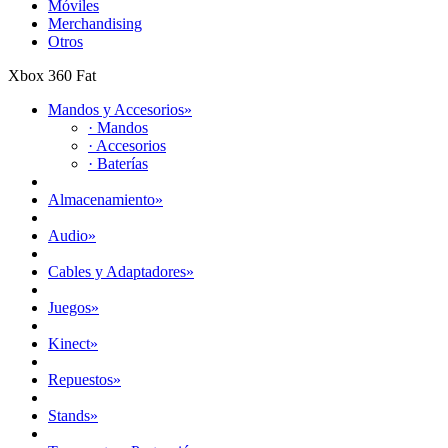
Móviles
Merchandising
Otros
Xbox 360 Fat
Mandos y Accesorios
»
· Mandos
· Accesorios
· Baterías
Almacenamiento
»
Audio
»
Cables y Adaptadores
»
Juegos
»
Kinect
»
Repuestos
»
Stands
»