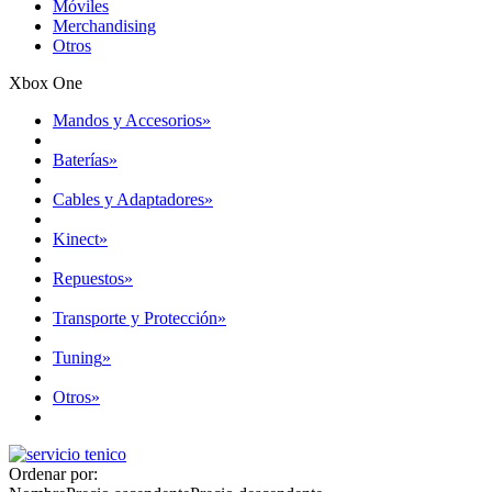
Móviles
Merchandising
Otros
Xbox One
Mandos y Accesorios
»
Baterías
»
Cables y Adaptadores
»
Kinect
»
Repuestos
»
Transporte y Protección
»
Tuning
»
Otros
»
Ordenar por: