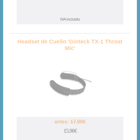
IVA incluido
Headset de Cuello 'Gioteck TX-1 Throat
Mic'
11%
antes:
17,90€
15.90€