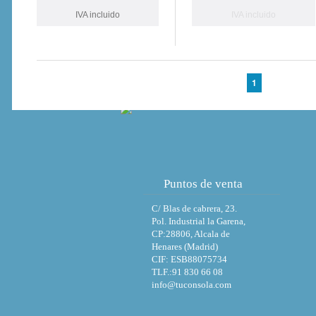
IVA incluido
IVA incluido
1
Puntos de venta
C/ Blas de cabrera, 23.
Pol. Industrial la Garena,
CP:28806, Alcala de
Henares (Madrid)
CIF: ESB88075734
TLF.:91 830 66 08
info@tuconsola.com