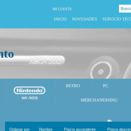
MI CUENTA
INICIO
NOVEDADES
SERVICIO TÉC
nto
RETRO
PC
MERCHANDISING
Ordenar por:
Nombre
Precio ascendente
Precio desce