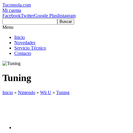
Tuconsola.com
Mi cuenta
Facebook
Twitter
Google Plus
Instagram
Buscar
Menu
Inicio
Novedades
Servicio Técnico
Contacto
Tuning
Inicio
»
Nintendo
»
Wii U
»
Tuning