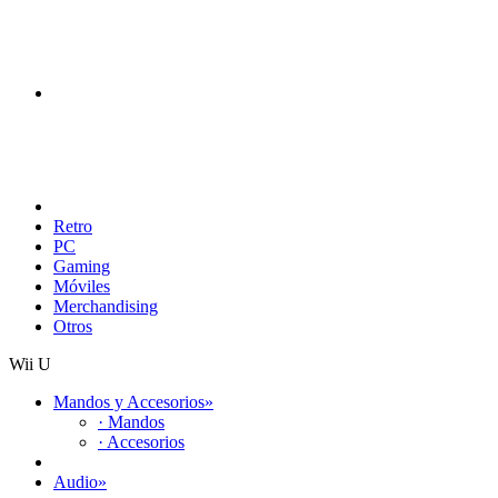
Retro
PC
Gaming
Móviles
Merchandising
Otros
Wii U
Mandos y Accesorios
»
· Mandos
· Accesorios
Audio
»