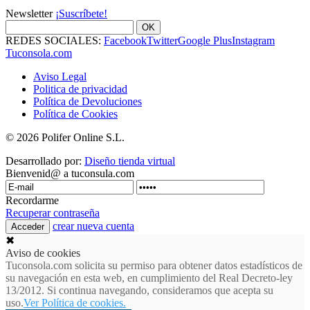
Newsletter
¡Suscríbete!
OK
REDES SOCIALES:
Facebook
Twitter
Google Plus
Instagram
Tuconsola.com
Aviso Legal
Politica de privacidad
Política de Devoluciones
Política de Cookies
© 2026 Polifer Online S.L.
Desarrollado por:
Diseño tienda virtual
Bienvenid@ a tuconsula.com
Recordarme
Recuperar contraseña
crear nueva cuenta
✖
Aviso de cookies
Tuconsola.com solicita su permiso para obtener datos estadísticos de
su navegación en esta web, en cumplimiento del Real Decreto-ley
13/2012. Si continua navegando, consideramos que acepta su
uso.
Ver Política de cookies.