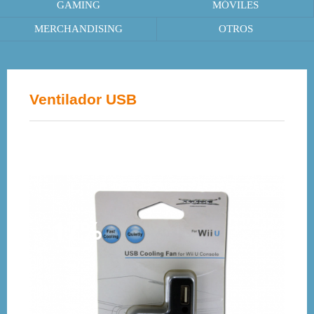
GAMING
MÓVILES
MERCHANDISING
OTROS
Ventilador USB
17%