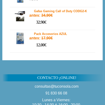
Gafas Gaming Call of Duty CODG2-K
antes:
34,90€
32.90€
Pack Accesorios AZUL
antes:
17,90€
12.00€
CONTACTO ¡ONLINE!
consultas@tuconsola.com
91 830 66 08
Lunes a Viernes:
10:30 - 14:30 & 16:00 - 20:00