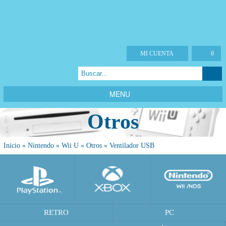
MI CUENTA
0
MENU
Otros
Inicio
»
Nintendo
»
Wii U
»
Otros
»
Ventilador USB
RETRO
PC