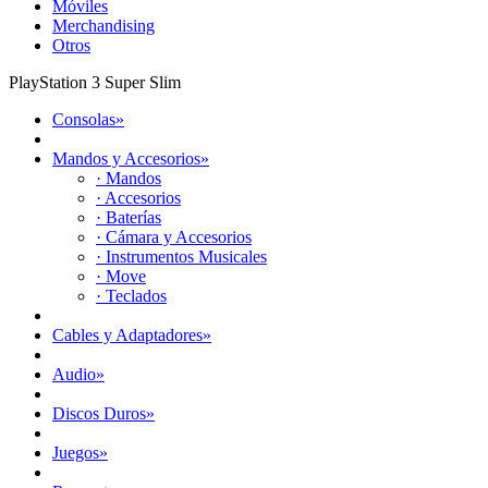
Móviles
Merchandising
Otros
PlayStation 3 Super Slim
Consolas
»
Mandos y Accesorios
»
· Mandos
· Accesorios
· Baterías
· Cámara y Accesorios
· Instrumentos Musicales
· Move
· Teclados
Cables y Adaptadores
»
Audio
»
Discos Duros
»
Juegos
»