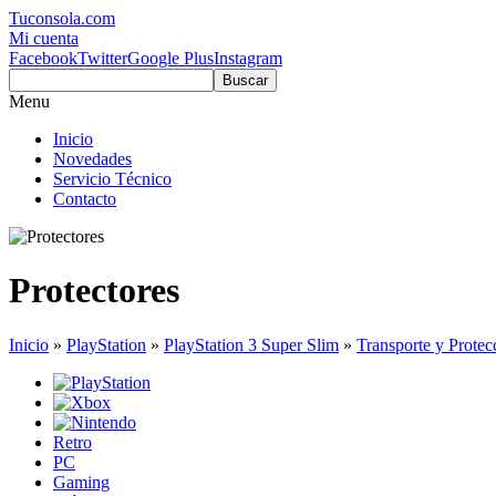
Tuconsola.com
Mi cuenta
Facebook
Twitter
Google Plus
Instagram
Buscar
Menu
Inicio
Novedades
Servicio Técnico
Contacto
Protectores
Inicio
»
PlayStation
»
PlayStation 3 Super Slim
»
Transporte y Protec
Retro
PC
Gaming