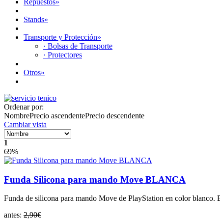
Repuestos
»
Stands
»
Transporte y Protección
»
· Bolsas de Transporte
· Protectores
Otros
»
Ordenar por:
Nombre
Precio ascendente
Precio descendente
Cambiar vista
1
69%
Funda Silicona para mando Move BLANCA
Funda de silicona para mando Move de PlayStation en color blanco. Es
antes:
2,90€