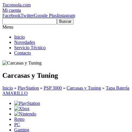
Tuconsola.com
Mi cuenta
Facebook
Twitter
Google Plus
Instagram
Buscar
Menu
Inicio
Novedades
Servicio Técnico
Contacto
Carcasas y Tuning
Inicio
»
PlayStation
»
PSP 3000
»
Carcasas y Tuning
»
Tapa Batería
AMARILLO
Retro
PC
Gaming