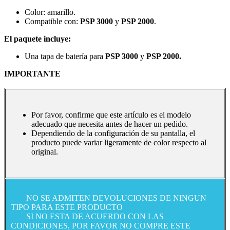
Color: amarillo.
Compatible con:
PSP 3000
y
PSP 2000
.
El paquete incluye:
Una tapa de batería para
PSP 3000
y
PSP 2000.
IMPORTANTE
Por favor, confirme que este artículo es el modelo
adecuado que necesita antes de hacer un pedido.
Dependiendo de la configuración de su pantalla, el
producto puede variar ligeramente de color respecto al
original.
NO SE ADMITEN DEVOLUCIONES DE NINGUN
TIPO PARA ESTE PRODUCTO
SI NO ESTA DE ACUERDO CON LAS
CONDICIONES, POR FAVOR NO COMPRE ESTE