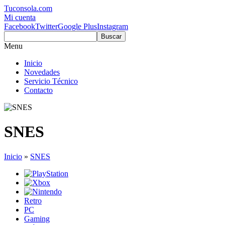
Tuconsola.com
Mi cuenta
Facebook
Twitter
Google Plus
Instagram
Buscar
Menu
Inicio
Novedades
Servicio Técnico
Contacto
SNES
Inicio
»
SNES
Retro
PC
Gaming