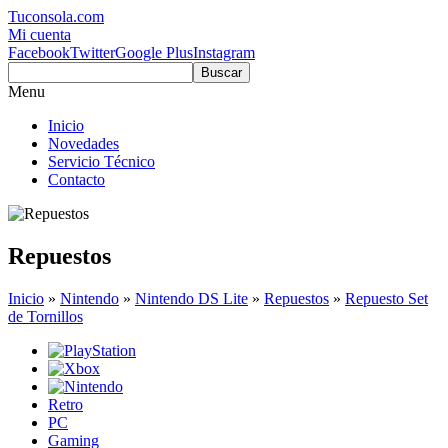
Tuconsola.com
Mi cuenta
Facebook
Twitter
Google Plus
Instagram
Buscar
Menu
Inicio
Novedades
Servicio Técnico
Contacto
Repuestos
Inicio
»
Nintendo
»
Nintendo DS Lite
»
Repuestos
»
Repuesto Set
de Tornillos
Retro
PC
Gaming