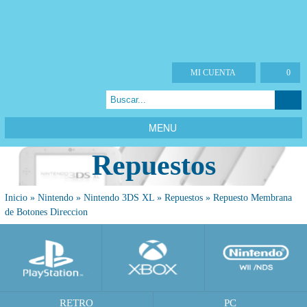
MI CUENTA
0
MENU
Repuestos
Inicio
»
Nintendo
»
Nintendo 3DS XL
»
Repuestos
»
Repuesto Membrana
de Botones Direccion
RETRO
PC