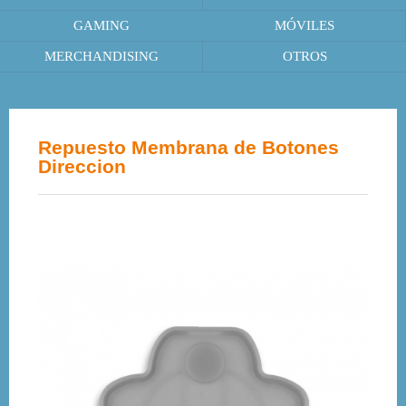
GAMING
MÓVILES
MERCHANDISING
OTROS
Repuesto Membrana de Botones
Direccion
41%