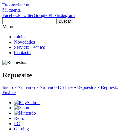
Tuconsola.com
Mi cuenta
Facebook
Twitter
Google Plus
Instagram
Buscar
Menu
Inicio
Novedades
Servicio Técnico
Contacto
Repuestos
Inicio
»
Nintendo
»
Nintendo DS Lite
»
Repuestos
»
Repuesto
Fusible
Retro
PC
Gaming