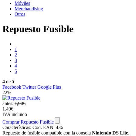
Móviles
Merchandising
Otros
Repuesto Fusible
1
2
3
4
5
4
de
5
Facebook
Twitter
Google Plus
22%
antes:
1,90€
1.49€
IVA incluido
Comprar Repuesto Fusible
Características:
Cod. EAN: 436
Repuesto de fusible compatible con la consola
Nintendo DS Lite
.