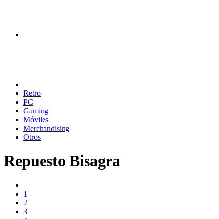
Retro
PC
Gaming
Móviles
Merchandising
Otros
Repuesto Bisagra
1
2
3