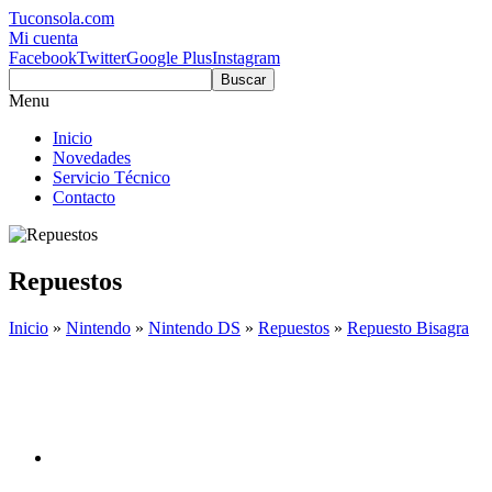
Tuconsola.com
Mi cuenta
Facebook
Twitter
Google Plus
Instagram
Buscar
Menu
Inicio
Novedades
Servicio Técnico
Contacto
Repuestos
Inicio
»
Nintendo
»
Nintendo DS
»
Repuestos
»
Repuesto Bisagra