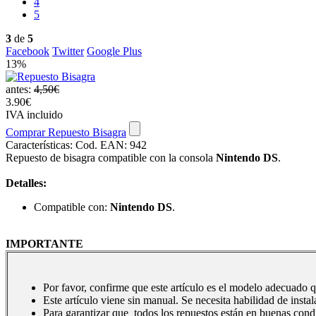
4
5
3
de
5
Facebook
Twitter
Google Plus
13%
antes:
4,50€
3.90€
IVA incluido
Comprar Repuesto Bisagra
Características:
Cod. EAN: 942
Repuesto de bisagra compatible con la consola
Nintendo DS
.
Detalles:
Compatible con:
Nintendo DS
.
IMPORTANTE
Por favor, confirme que este artículo es el modelo adecuado q
Este artículo viene sin manual. Se necesita habilidad de instal
Para garantizar que todos los repuestos están en buenas cond