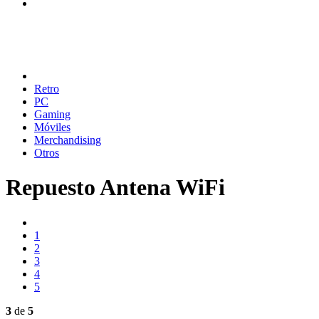
Retro
PC
Gaming
Móviles
Merchandising
Otros
Repuesto Antena WiFi
1
2
3
4
5
3
de
5