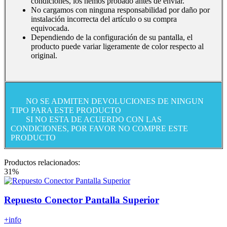
condiciones, los hemos probado antes de enviar.
No cargamos con ninguna responsabilidad por daño por
instalación incorrecta del artículo o su compra
equivocada.
Dependiendo de la configuración de su pantalla, el
producto puede variar ligeramente de color respecto al
original.
NO SE ADMITEN DEVOLUCIONES DE NINGUN
TIPO PARA ESTE PRODUCTO
SI NO ESTA DE ACUERDO CON LAS
CONDICIONES, POR FAVOR NO COMPRE ESTE
PRODUCTO
Productos relacionados:
31%
Repuesto Conector Pantalla Superior
+info