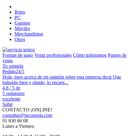
Retro
PC
Gaming
Móviles
Merchandising
Otros
Formas de pago
Venta profesionales
Cómo trabajamos
Puntos de
venta
Tu opinión
Pedido
24/5
Hola, pues acerca de mi opinión sobre esta empresa decir Que
trabajáis bien y rápido, lo encarg...
4.8 / 5
de
5
opiniones
excelente
Subir
CONTACTO ¡ONLINE!
consultas@tuconsola.com
91 830 66 08
Lunes a Viernes: