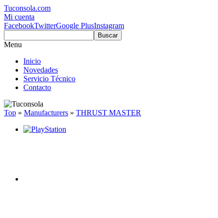
Tuconsola.com
Mi cuenta
Facebook
Twitter
Google Plus
Instagram
Buscar
Menu
Inicio
Novedades
Servicio Técnico
Contacto
Top
»
Manufacturers
»
THRUST MASTER