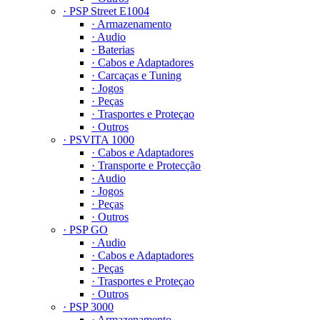
· PSP Street E1004
· Armazenamento
· Audio
· Baterias
· Cabos e Adaptadores
· Carcaças e Tuning
· Jogos
· Peças
· Trasportes e Proteçao
· Outros
· PSVITA 1000
· Cabos e Adaptadores
· Transporte e Protecção
· Audio
· Jogos
· Peças
· Outros
· PSP GO
· Audio
· Cabos e Adaptadores
· Peças
· Trasportes e Proteçao
· Outros
· PSP 3000
· Armazenamento