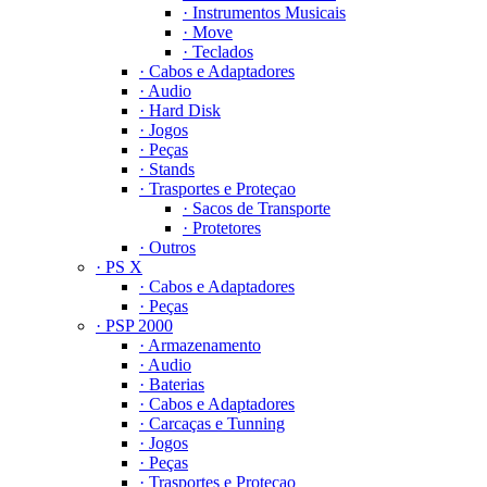
· Instrumentos Musicais
· Move
· Teclados
· Cabos e Adaptadores
· Audio
· Hard Disk
· Jogos
· Peças
· Stands
· Trasportes e Proteçao
· Sacos de Transporte
· Protetores
· Outros
· PS X
· Cabos e Adaptadores
· Peças
· PSP 2000
· Armazenamento
· Audio
· Baterias
· Cabos e Adaptadores
· Carcaças e Tunning
· Jogos
· Peças
· Trasportes e Proteçao