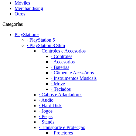
Móviles
Merchandising
Otros
Categorías
PlayStation
»
· PlayStation 5
· PlayStation 3 Slim
· Controles e Accesorios
· Controles
· Accesorios
· Baterias
· Câmera e Acessórios
· Instrumentos Musicais
· Move
· Teclados
· Cabos e Adaptadores
· Audio
· Hard Disk
· Jogos
· Peças
· Stands
· Transporte e Protecção
· Protetores