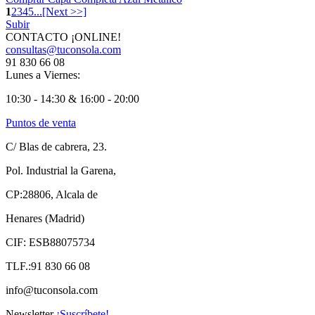
1
2
3
4
5
...
[Next >>]
Subir
CONTACTO ¡ONLINE!
consultas@tuconsola.com
91 830 66 08
Lunes a Viernes:
10:30 - 14:30 & 16:00 - 20:00
Puntos de venta
C/ Blas de cabrera, 23.
Pol. Industrial la Garena,
CP:28806, Alcala de
Henares (Madrid)
CIF: ESB88075734
TLF.:91 830 66 08
info@tuconsola.com
Newsletter
¡Suscríbete!