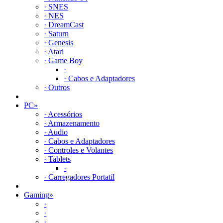
· SNES
· NES
· DreamCast
· Saturn
· Genesis
· Atari
· Game Boy
·
· Cabos e Adaptadores
· Outros
PC
»
· Acessórios
· Armazenamento
· Audio
· Cabos e Adaptadores
· Controles e Volantes
· Tablets
·
· Carregadores Portatil
Gaming
»
·
·
·