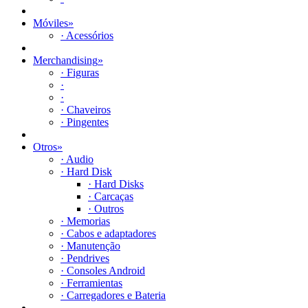
Móviles
»
· Acessórios
Merchandising
»
· Figuras
·
·
· Chaveiros
· Pingentes
Otros
»
· Audio
· Hard Disk
· Hard Disks
· Carcaças
· Outros
· Memorias
· Cabos e adaptadores
· Manutenção
· Pendrives
· Consoles Android
· Ferramientas
· Carregadores e Bateria