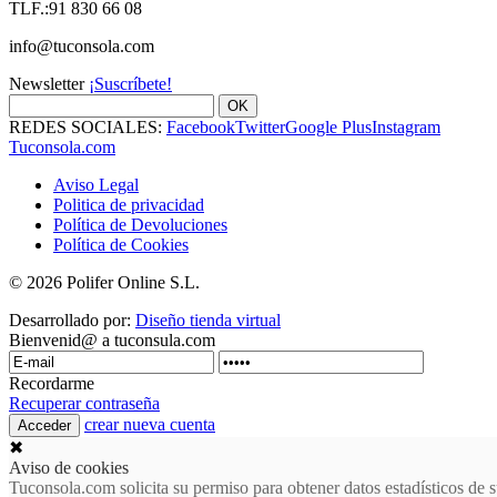
TLF.:91 830 66 08
info@tuconsola.com
Newsletter
¡Suscríbete!
OK
REDES SOCIALES:
Facebook
Twitter
Google Plus
Instagram
Tuconsola.com
Aviso Legal
Politica de privacidad
Política de Devoluciones
Política de Cookies
© 2026 Polifer Online S.L.
Desarrollado por:
Diseño tienda virtual
Bienvenid@ a tuconsula.com
Recordarme
Recuperar contraseña
crear nueva cuenta
✖
Aviso de cookies
Tuconsola.com solicita su permiso para obtener datos estadísticos d