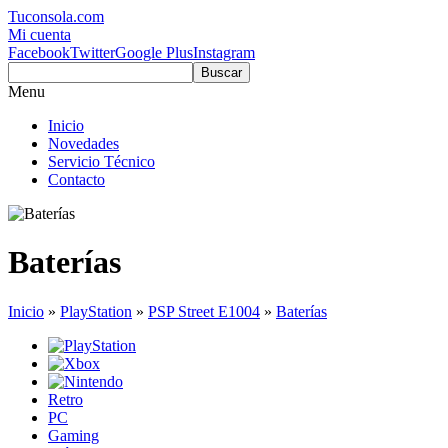
Tuconsola.com
Mi cuenta
Facebook
Twitter
Google Plus
Instagram
Buscar
Menu
Inicio
Novedades
Servicio Técnico
Contacto
Baterías
Inicio
»
PlayStation
»
PSP Street E1004
»
Baterías
Retro
PC
Gaming