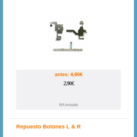
41%
antes:
4,90€
2.90€
IVA incluido
Repuesto Botones L & R