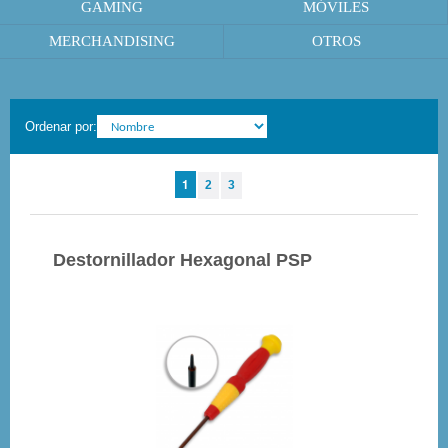
GAMING
MÓVILES
MERCHANDISING
OTROS
Ordenar por:
1
2
3
Destornillador Hexagonal PSP