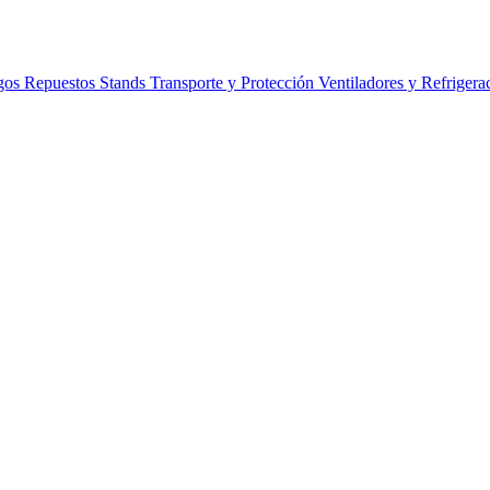
gos
Repuestos
Stands
Transporte y Protección
Ventiladores y Refrigera