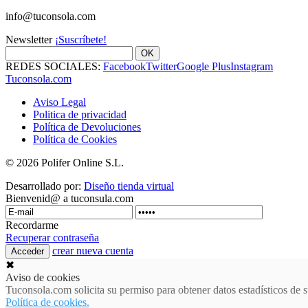
info@tuconsola.com
Newsletter
¡Suscríbete!
OK
REDES SOCIALES:
Facebook
Twitter
Google Plus
Instagram
Tuconsola.com
Aviso Legal
Politica de privacidad
Política de Devoluciones
Política de Cookies
© 2026 Polifer Online S.L.
Desarrollado por:
Diseño tienda virtual
Bienvenid@ a tuconsula.com
Recordarme
Recuperar contraseña
crear nueva cuenta
✖
Aviso de cookies
Tuconsola.com solicita su permiso para obtener datos estadísticos d
Política de cookies.