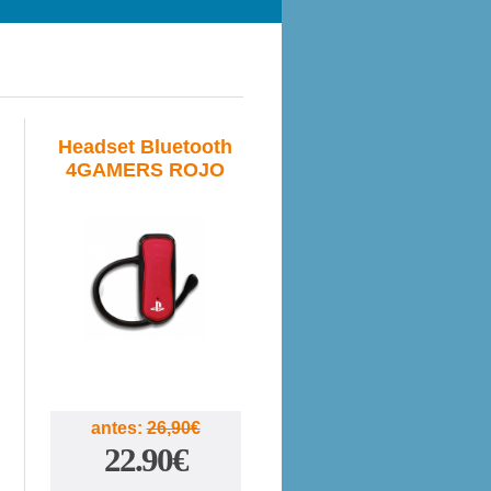
Headset Bluetooth
4GAMERS ROJO
15%
antes:
26,90€
22.90€