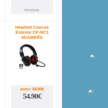
IVA incluido
Headset Cascos
Estereo CP-NC1
4GAMERS
8%
antes:
59,90€
54.90€