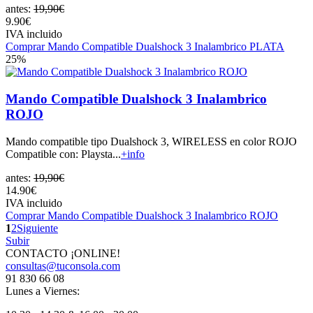
antes:
19,90€
9.90€
IVA incluido
Comprar Mando Compatible Dualshock 3 Inalambrico PLATA
25%
Mando Compatible Dualshock 3 Inalambrico
ROJO
Mando compatible tipo Dualshock 3, WIRELESS en color ROJO
Compatible con: Playsta...
+info
antes:
19,90€
14.90€
IVA incluido
Comprar Mando Compatible Dualshock 3 Inalambrico ROJO
1
2
Siguiente
Subir
CONTACTO ¡ONLINE!
consultas@tuconsola.com
91 830 66 08
Lunes a Viernes: