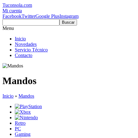
Tuconsola.com
Mi cuenta
Facebook
Twitter
Google Plus
Instagram
Buscar
Menu
Inicio
Novedades
Servicio Técnico
Contacto
Mandos
Inicio
»
Mandos
Retro
PC
Gaming