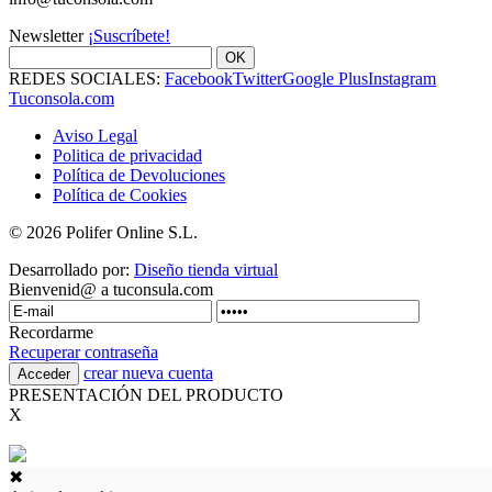
Newsletter
¡Suscríbete!
OK
REDES SOCIALES:
Facebook
Twitter
Google Plus
Instagram
Tuconsola.com
Aviso Legal
Politica de privacidad
Política de Devoluciones
Política de Cookies
© 2026 Polifer Online S.L.
Desarrollado por:
Diseño tienda virtual
Bienvenid@ a tuconsula.com
Recordarme
Recuperar contraseña
crear nueva cuenta
PRESENTACIÓN DEL PRODUCTO
X
✖