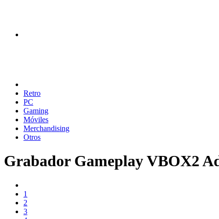
Retro
PC
Gaming
Móviles
Merchandising
Otros
Grabador Gameplay VBOX2 A
1
2
3