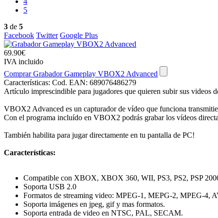
4
5
3
de
5
Facebook
Twitter
Google Plus
69.90€
IVA incluido
Comprar Grabador Gameplay VBOX2 Advanced
Características:
Cod. EAN: 689076486279
Artículo imprescindible para jugadores que quieren subir sus videos d
VBOX2 Advanced es un capturador de vídeo que funciona transmitien
Con el programa incluído en VBOX2 podrás grabar los vídeos direct
También habilita para jugar directamente en tu pantalla de PC!
Características:
Compatible con XBOX, XBOX 360, WII, PS3, PS2, PSP 2000, 
Soporta USB 2.0
Formatos de streaming video: MPEG-1, MEPG-2, MPEG-4,
Soporta imágenes en jpeg, gif y mas formatos.
Soporta entrada de video en NTSC, PAL, SECAM.