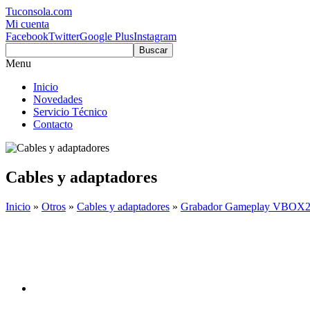
Tuconsola.com
Mi cuenta
Facebook
Twitter
Google Plus
Instagram
Buscar
Menu
Inicio
Novedades
Servicio Técnico
Contacto
Cables y adaptadores
Inicio
»
Otros
»
Cables y adaptadores
»
Grabador Gameplay VBOX2