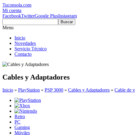
Tuconsola.com
Mi cuenta
Facebook
Twitter
Google Plus
Instagram
Buscar
Menu
Inicio
Novedades
Servicio Técnico
Contacto
Cables y Adaptadores
Inicio
»
PlayStation
»
PSP 3000
»
Cables y Adaptadores
»
Cable de v
Retro
PC
Gaming
Móviles