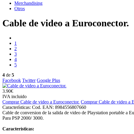
Merchandising
Otros
Cable de video a Euroconector.
1
2
3
4
5
4
de
5
Facebook
Twitter
Google Plus
3.90€
IVA incluido
Comprar Cable de video a Euroconector.
Comprar Cable de video a E
Características:
Cod. EAN: 8984556807660
Cable de conversion de la salida de video de Playstation portable a E
Para PSP 2000/ 3000.
Características: