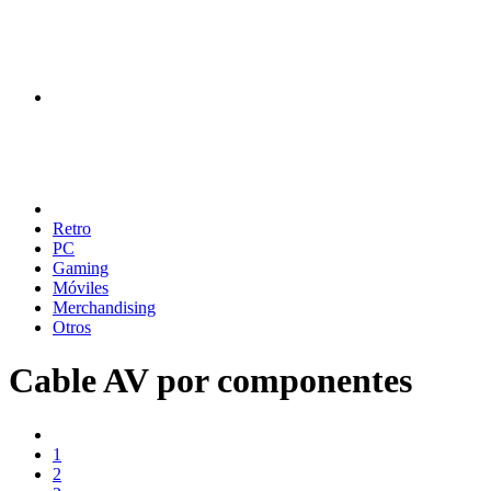
Retro
PC
Gaming
Móviles
Merchandising
Otros
Cable AV por componentes
1
2