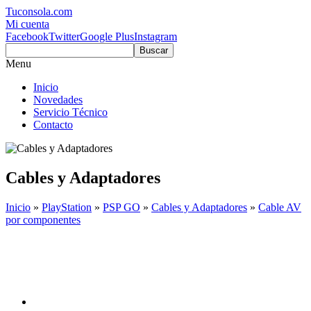
Tuconsola.com
Mi cuenta
Facebook
Twitter
Google Plus
Instagram
Buscar
Menu
Inicio
Novedades
Servicio Técnico
Contacto
Cables y Adaptadores
Inicio
»
PlayStation
»
PSP GO
»
Cables y Adaptadores
»
Cable AV
por componentes