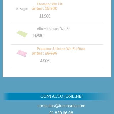
Elevador Wii Fit
antes:
15,90€
11.90€
Alfombra para Wii Fit
14.90€
Protector Silicona Wii Fit Rosa
antes:
10,90€
4.90€
CONTACTO ¡ONLINE!
consultas@tuconsola.com
91 830 66 08