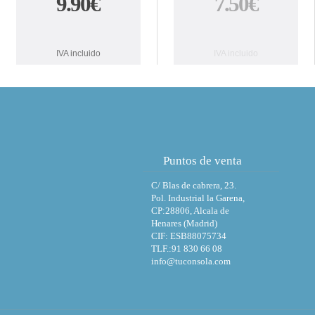
9.90€
7.50€
IVA incluido
IVA incluido
Puntos de venta
C/ Blas de cabrera, 23.
Pol. Industrial la Garena,
CP:28806, Alcala de
Henares (Madrid)
CIF: ESB88075734
TLF.:91 830 66 08
info@tuconsola.com