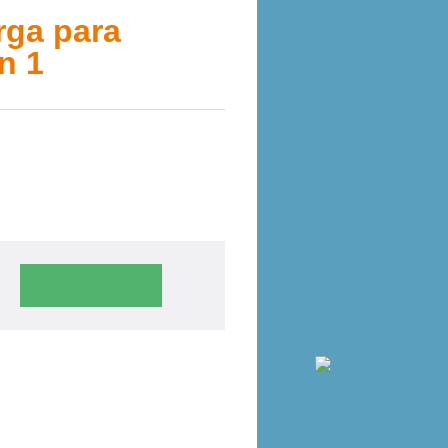
rga para
n 1