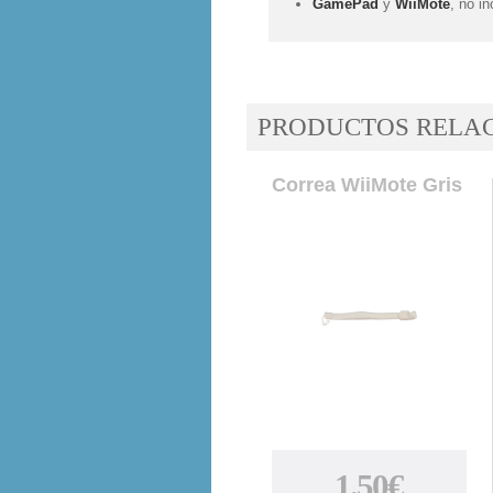
GamePad
y
WiiMote
, no in
PRODUCTOS RELA
Correa WiiMote Gris
1.50€