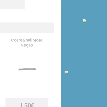
Correa WiiMote
Negro
1.50€