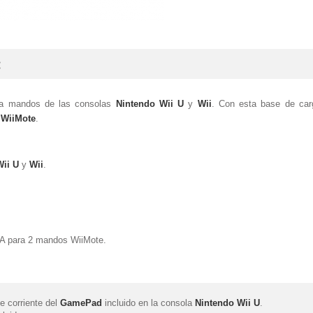
:
ara mandos de las consolas
Nintendo Wii U
y
Wii
. Con esta base de car
s
WiiMote
.
Wii U
y
Wii
.
AA para 2 mandos WiiMote.
e corriente del
GamePad
incluido en la consola
Nintendo Wii U
.