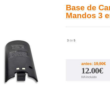
Base de Ca
Mandos 3 e
3
de
5
antes:
19,90€
12.00€
IVA incluido